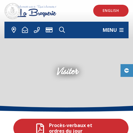
ENGLISH
MENU
Visiter
Procès-verbaux et
ordres du jour