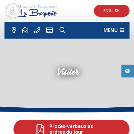
ENGLISH
MENU
Visiter
Procès-verbaux et
ordres du jour