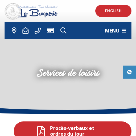
ENGLISH
MENU
Services de loisirs
Procès-verbaux et
ordres du jour