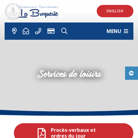
ENGLISH
MENU
Services de loisirs
Procès-verbaux et
ordres du jour