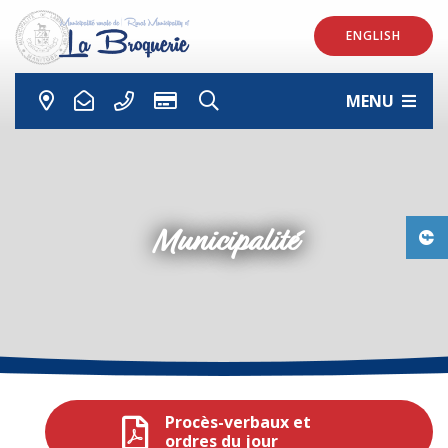
ENGLISH
MENU
Municipalité
Procès-verbaux et
ordres du jour