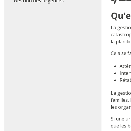
Gestion des urgences
Qu'e
La gestio
catastro
la planif
Cela se f
Atté
Inter
Rétab
La gestio
familles
les orga
Si une ur
que les b