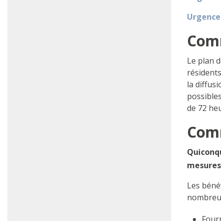
Urgence
Comm
Le plan d
résidents
la diffus
possibles
de 72 heu
Comm
Quiconqu
mesures 
Les bénév
nombreus
Fourn