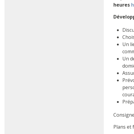
heures
h
Développ
Discu
Chois
Un li
comm
Un de
domic
Assur
Prévo
perso
coura
Prépa
Consigne
Plans et 