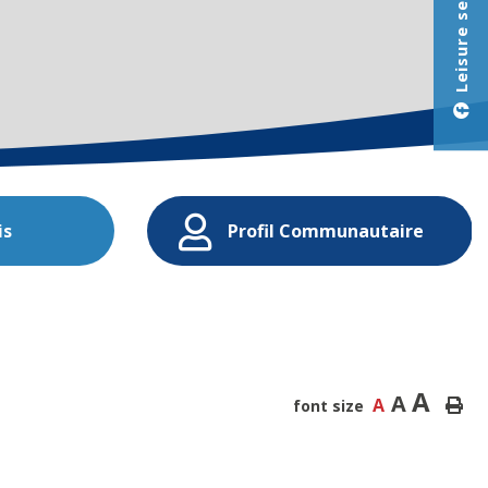
Leisure services
is
Profil Communautaire
A
A
A
font size