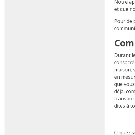
Notre ap
et que no
Pour de p
communiq
Comm
Durant l
consacrée
maison, 
en mesure
que vous 
déjà, com
transport
dites à t
Cliquez s