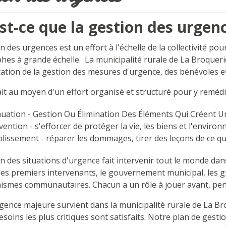
st-ce que la gestion des urgen
n des urgences est un effort à l'échelle de la collectivité po
phes à grande échelle. La municipalité rurale de La Broque
ication de la gestion des mesures d'urgence, des bénévoles 
ait au moyen d'un effort organisé et structuré pour y remédi
nuation - Gestion Ou Élimination Des Éléments Qui Créent 
vention - s'efforcer de protéger la vie, les biens et l'envir
lissement - réparer les dommages, tirer des leçons de ce qu
n des situations d'urgence fait intervenir tout le monde dans
, les premiers intervenants, le gouvernement municipal, les
nismes communautaires. Chacun a un rôle à jouer avant, pe
gence majeure survient dans la municipalité rurale de La Bro
esoins les plus critiques sont satisfaits. Notre plan de ges