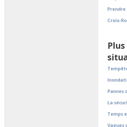
Prendre 
Croix-Ro
Plus
situ
Tempête
Inondat
Pannes 
La sécur
Temps e
Vagues 